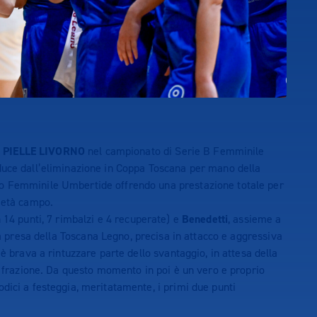
PIELLE LIVORNO
nel campionato di Serie B Femminile
duce dall’eliminazione in Coppa Toscana per mano della
o Femminile Umbertide offrendo una prestazione totale per
 metà campo.
14 punti, 7 rimbalzi e 4 recuperate) e
Benedetti
, assieme a
ià presa della Toscana Legno, precisa in attacco e aggressiva
 è brava a rintuzzare parte dello svantaggio, in attesa della
a frazione. Da questo momento in poi è un vero e proprio
dici a festeggia, meritatamente, i primi due punti