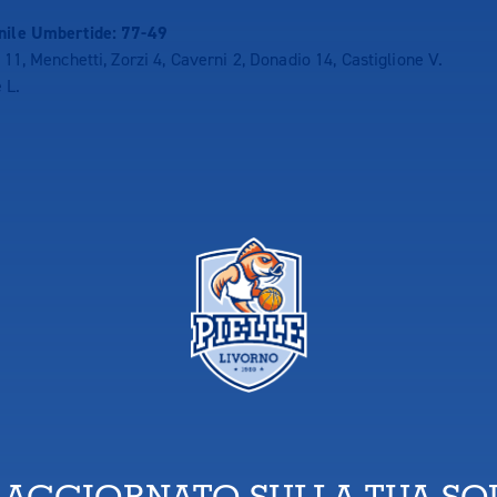
nile Umbertide: 77-49
 11, Menchetti, Zorzi 4, Caverni 2, Donadio 14, Castiglione V.
 L.
 AGGIORNATO SULLA TUA S