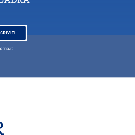
vorno.it
R