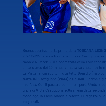
Buona, buonissima, la prima della
TOSCANA LEGNO 
2024/2025: la squadra di coach Luca Castiglione, re
Named Number 8, si è sbarazzata della Pallacanestr
l’intero arco dei 40 minuti e intesa su entrambe le
La Pielle lancia subito in quintetto
Donadio
(map con 
Nottolini
,
Castiglione (Viola)
e
Collodi
; il primo è g
in difesa. Con il passare dei minuti, però, Umbertide
tripla di
Viola Castiglione
sulla sirena della second
monologo, la Pielle manda a referto 11 ragazze su do
stagionali.