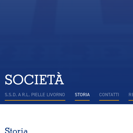
SOCIETÀ
S.S.D. A R.L. PIELLE LIVORNO
STORIA
CONTATTI
R
Storia