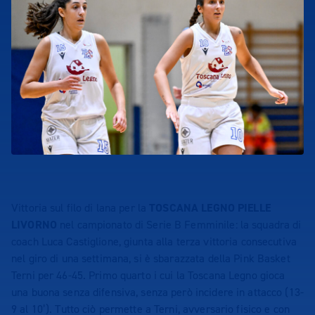
Vittoria sul filo di lana per la
TOSCANA LEGNO PIELLE
LIVORNO
nel campionato di Serie B Femminile: la squadra di
coach Luca Castiglione, giunta alla terza vittoria consecutiva
nel giro di una settimana, si è sbarazzata della Pink Basket
Terni per 46-45. Primo quarto i cui la Toscana Legno gioca
una buona senza difensiva, senza però incidere in attacco (13-
9 al 10’). Tutto ciò permette a Terni, avversario fisico e con