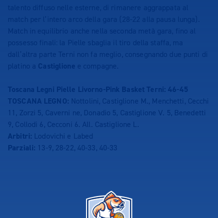
talento diffuso nelle esterne, di rimanere aggrappata al
match per l’intero arco della gara (28-22 alla pausa lunga).
Match in equilibrio anche nella seconda metà gara, fino al
possesso finali: la Pielle sbaglia il tiro della staffa, ma
dall’altra parte Terni non fa meglio, consegnando due punti di
platino a
Castiglione
e compagne.
Toscana Legni Pielle Livorno-Pink Basket Terni: 46-45
TOSCANA LEGNO:
Nottolini, Castiglione M., Menchetti, Cecchi
11, Zorzi 5, Caverni ne, Donadio 5, Castiglione V. 5, Benedetti
9, Collodi 6, Cecconi 6. All. Castiglione L.
Arbitri:
Lodovichi e Labed
Parziali:
13-9, 28-22, 40-33, 40-33