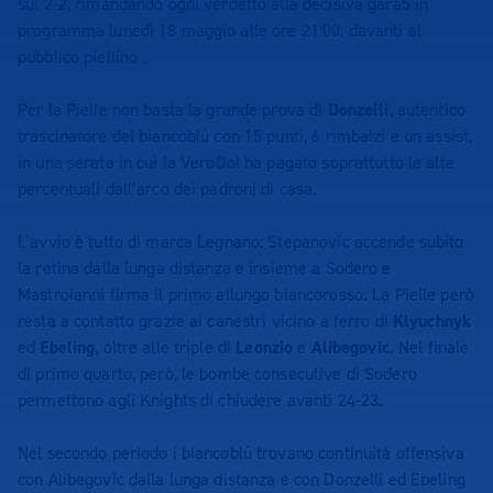
sul 2-2, rimandando ogni verdetto alla decisiva gara5 in
programma lunedì 18 maggio alle ore 21:00, davanti al
pubblico piellino .
Per la Pielle non basta la grande prova di
Donzelli
, autentico
trascinatore dei biancoblù con 15 punti, 6 rimbalzi e un assist,
in una serata in cui la VeroDol ha pagato soprattutto le alte
percentuali dall’arco dei padroni di casa.
L’avvio è tutto di marca Legnano: Stepanovic accende subito
la retina dalla lunga distanza e insieme a Sodero e
Mastroianni firma il primo allungo biancorosso. La Pielle però
resta a contatto grazie ai canestri vicino a ferro di
Klyuchnyk
ed
Ebeling
, oltre alle triple di
Leonzio
e
Alibegovic
. Nel finale
di primo quarto, però, le bombe consecutive di Sodero
permettono agli Knights di chiudere avanti 24-23.
Nel secondo periodo i biancoblù trovano continuità offensiva
con Alibegovic dalla lunga distanza e con Donzelli ed Ebeling