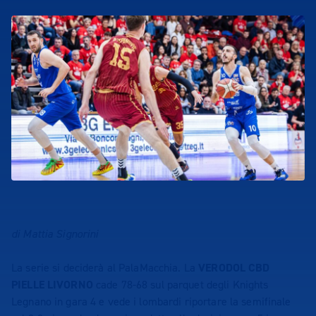
di Mattia Signorini
La serie si deciderà al PalaMacchia. La
VERODOL CBD
PIELLE LIVORNO
cade 78-68 sul parquet degli Knights
Legnano in gara 4 e vede i lombardi riportare la semifinale