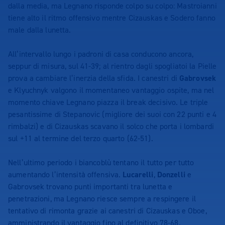
dalla media, ma Legnano risponde colpo su colpo: Mastroianni
tiene alto il ritmo offensivo mentre Cizauskas e Sodero fanno
male dalla lunetta.
All’intervallo lungo i padroni di casa conducono ancora,
seppur di misura, sul 41-39; al rientro dagli spogliatoi la Pielle
prova a cambiare l’inerzia della sfida. I canestri di
Gabrovsek
e Klyuchnyk valgono il momentaneo vantaggio ospite, ma nel
momento chiave Legnano piazza il break decisivo. Le triple
pesantissime di Stepanovic (migliore dei suoi con 22 punti e 4
rimbalzi) e di Cizauskas scavano il solco che porta i lombardi
sul +11 al termine del terzo quarto (62-51).
Nell’ultimo periodo i biancoblù tentano il tutto per tutto
aumentando l’intensità offensiva.
Lucarelli
,
Donzelli
e
Gabrovsek trovano punti importanti tra lunetta e
penetrazioni, ma Legnano riesce sempre a respingere il
tentativo di rimonta grazie ai canestri di Cizauskas e Oboe,
amministrando il vantaggio fino al definitivo 78-68.