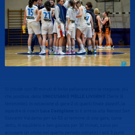
Si chiude con 30 minuti di bella pallacanestro la stagione, più
che positiva, della
UNICUSANO PIELLE LIVORNO
(Serie B
femminile): in occasione di gara-2 di quarti finale playoff, la
squadra di coach
Luca Castiglione
si è arresa alla Named San
Giovanni Valdarno per 44-53 al termine di una gara, come
detto, in equilibrio e ben giocata per 30 minuti, salvo poi
accusare un crollo nel quarto periodo complici i soli 3 punti