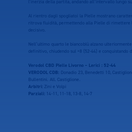
l’inerzia della partita, andando all’intervallo lungo s
Al rientro dagli spogliatoi la Pielle mostrano caratte
ritrova fluidità, permettendo alla Pielle di rimettere l
decisivo.
Nell’ultimo quarto le biancoblù alzano ulteriormente l
definitivo, chiudendo sul +8 (52-44) e conquistando 
Verodol CBD Pielle Livorno – Lerici : 52-44
VERODOL CDB:
Donadio 23, Benedetti 10, Castiglione 
Bullentini. All. Castiglione.
Arbitri:
Zini e Volpi
Parziali:
14-11, 11-18, 13-8, 14-7