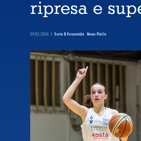
ripresa e sup
09/02/2026
|
Serie B Femminile
News Pielle