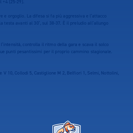
ul +4 (25-29).
re e orgoglio. La difesa si fa più aggressiva e l’attacco
a testa avanti al 30’, sul 38-37. È il preludio all’allungo
’intensità, controlla il ritmo della gara e scava il solco
due punti pesantissimi per il proprio cammino stagionale.
V 10, Collodi 5, Castiglione M 2, Belfiori 1, Selmi, Nottolini,