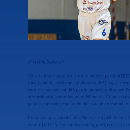
di Mattia Signorini
Vittoria importante tra le mura amiche per la
VEROD
Gino Landini Lerici con il punteggio di 52-44, al te
corale di grande solidità per le biancoblù di coach
Ca
straordinaria, autentica mvp del match. L’esterno chi
palle recuperate, risultando decisiva in entrambe l
L’avvio di gara sorride alla Pielle, che parte forte 
avanti 14-11. Nel secondo periodo, però, cresce Lerici