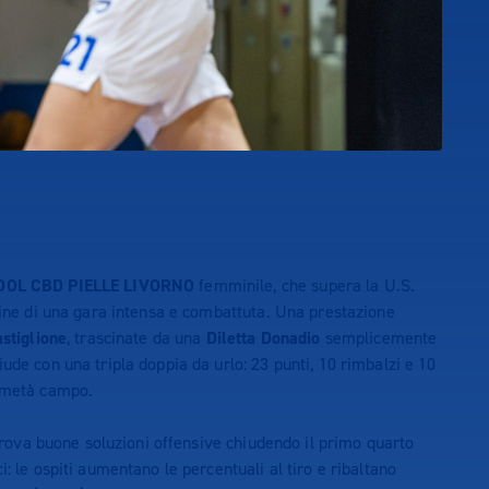
OL CBD PIELLE LIVORNO
femminile, che supera la U.S.
rmine di una gara intensa e combattuta. Una prestazione
stiglione
, trascinate da una
Diletta Donadio
semplicemente
ude con una tripla doppia da urlo: 23 punti, 10 rimbalzi e 10
e metà campo.
e trova buone soluzioni offensive chiudendo il primo quarto
: le ospiti aumentano le percentuali al tiro e ribaltano