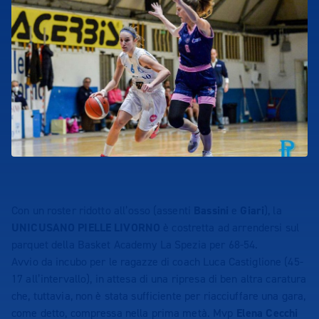
Con un roster ridotto all’osso (assenti
Bassini
e
Giari
), la
UNICUSANO PIELLE LIVORNO
è costretta ad arrendersi sul
parquet della Basket Academy La Spezia per 68-54.
Avvio da incubo per le ragazze di coach Luca Castiglione (45-
17 all’intervallo), in attesa di una ripresa di ben altra caratura
che, tuttavia, non è stata sufficiente per riacciuffare una gara,
come detto, compressa nella prima metà. Mvp
Elena Cecchi