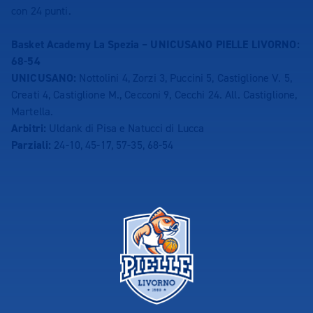
con 24 punti.
Basket Academy La Spezia – UNICUSANO PIELLE LIVORNO:
68-54
UNICUSANO:
Nottolini 4, Zorzi 3, Puccini 5, Castiglione V. 5,
Creati 4, Castiglione M., Cecconi 9, Cecchi 24. All. Castiglione,
Martella.
Arbitri:
Uldank di Pisa e Natucci di Lucca
Parziali:
24-10, 45-17, 57-35, 68-54