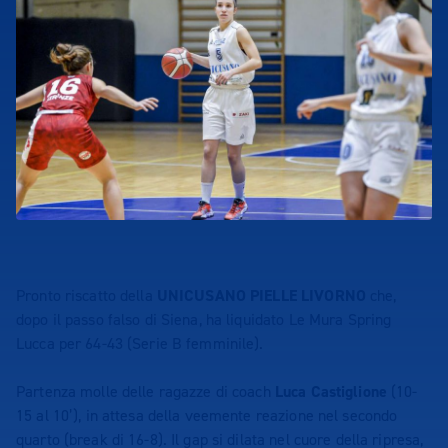
Pronto riscatto della
UNICUSANO PIELLE LIVORNO
che,
dopo il passo falso di Siena, ha liquidato Le Mura Spring
Lucca per 64-43 (Serie B femminile).
Partenza molle delle ragazze di coach
Luca Castiglione
(10-
15 al 10’), in attesa della veemente reazione nel secondo
quarto (break di 16-8). Il gap si dilata nel cuore della ripresa,