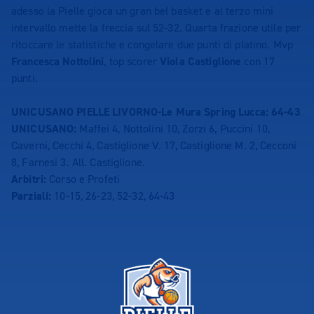
adesso la Pielle gioca un gran bel basket e al terzo mini
intervallo mette la freccia sul 52-32. Quarta frazione utile per
ritoccare le statistiche e congelare due punti di platino. Mvp
Francesca Nottolini
, top scorer
Viola Castiglione
con 17
punti.
UNICUSANO PIELLE LIVORNO-Le Mura Spring Lucca: 64-43
UNICUSANO:
Maffei 4, Nottolini 10, Zorzi 6, Puccini 10,
Caverni, Cecchi 4, Castiglione V. 17, Castiglione M. 2, Cecconi
8, Farnesi 3. All. Castiglione.
Arbitri:
Corso e Profeti
Parziali:
10-15, 26-23, 52-32, 64-43