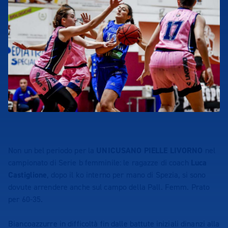
Non un bel periodo per la
UNICUSANO PIELLE LIVORNO
nel
campionato di Serie b femminile: le ragazze di coach
Luca
Castiglione
, dopo il ko interno per mano di Spezia, si sono
dovute arrendere anche sul campo della Pall. Femm. Prato
per 60-35.
Biancoazzurre in difficoltà fin dalle battute iniziali dinanzi alla