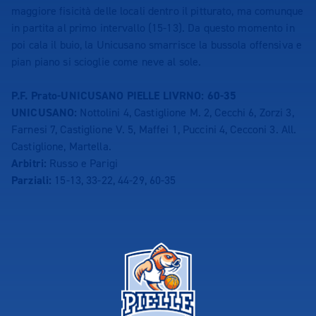
maggiore fisicità delle locali dentro il pitturato, ma comunque
in partita al primo intervallo (15-13). Da questo momento in
poi cala il buio, la Unicusano smarrisce la bussola offensiva e
pian piano si scioglie come neve al sole.
P.F. Prato-UNICUSANO PIELLE LIVRNO: 60-35
UNICUSANO:
Nottolini 4, Castiglione M. 2, Cecchi 6, Zorzi 3,
Farnesi 7, Castiglione V. 5, Maffei 1, Puccini 4, Cecconi 3. All.
Castiglione, Martella.
Arbitri:
Russo e Parigi
Parziali:
15-13, 33-22, 44-29, 60-35