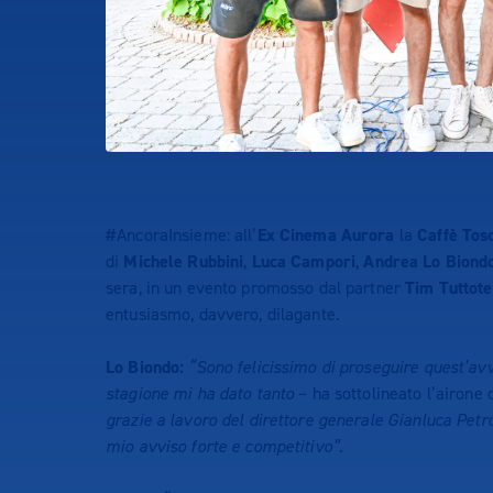
#AncoraInsieme: all’
Ex Cinema Aurora
la
Caffè Tos
di
Michele Rubbini
,
Luca Campori
,
Andrea Lo Biond
sera, in un evento promosso dal partner
Tim Tuttote
entusiasmo, davvero, dilagante.
Lo Biondo:
“Sono felicissimo di proseguire quest’av
stagione mi ha dato tanto
– ha sottolineato l’airone 
grazie a lavoro del direttore generale Gianluca Petron
mio avviso forte e competitivo”.