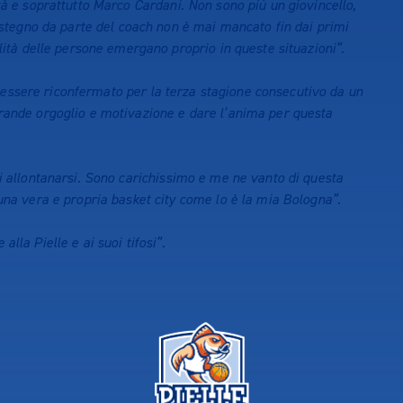
tà e soprattutto Marco Cardani. Non sono più un giovincello,
sostegno da parte del coach non è mai mancato fin dai primi
alità delle persone emergano proprio in queste situazioni”
.
 essere riconfermato per la terza stagione consecutivo da un
grande orgoglio e motivazione e dare l’anima per questa
di allontanarsi. Sono carichissimo e me ne vanto di questa
 una vera e propria basket city come lo è la mia Bologna”
.
lla Pielle e ai suoi tifosi”
.