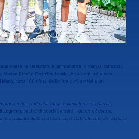
cano Pielle
ha celebrato la permanenza in maglia biancoblù
o
,
Modou Diouf
e
Federico Loschi
. Ad accoglierli giovedì
lefono
, circa 100 tifosi piellini tra cori, sorrisi e un
ventura, indossando una maglia speciale che la passata
di Legnano, pallino di coach Cardani –
durante l’estate,
io e a quello dello staff tecnico, è stato allestito un roster a