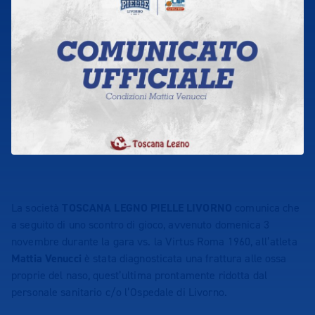
La società
TOSCANA LEGNO PIELLE LIVORNO
comunica che
a seguito di uno scontro di gioco, avvenuto domenica 3
novembre durante la gara vs. la Virtus Roma 1960, all’atleta
Mattia Venucci
è stata diagnosticata una frattura alle ossa
proprie del naso, quest’ultima prontamente ridotta dal
personale sanitario c/o l’Ospedale di Livorno.