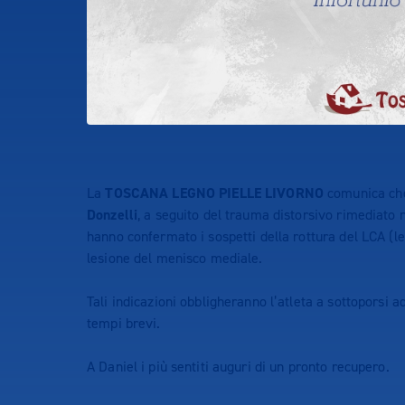
La
TOSCANA LEGNO PIELLE LIVORNO
comunica che 
Donzelli
, a seguito del trauma distorsivo rimediato n
hanno confermato i sospetti della rottura del LCA (l
lesione del menisco mediale.
Tali indicazioni obbligheranno l’atleta a sottoporsi a
tempi brevi.
A Daniel i più sentiti auguri di un pronto recupero.