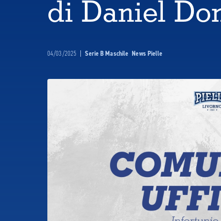
di Daniel Don
04/03/2025
|
Serie B Maschile
News Pielle