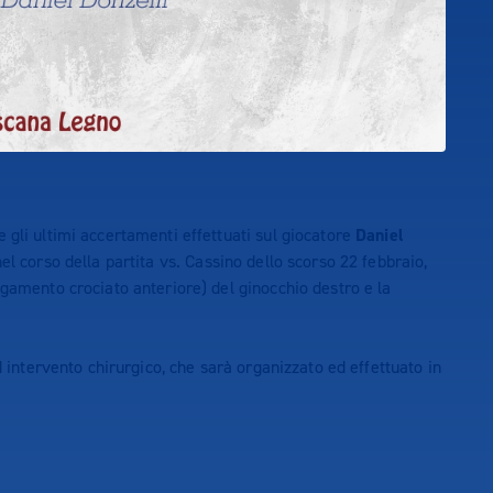
gli ultimi accertamenti effettuati sul giocatore
Daniel
el corso della partita vs. Cassino dello scorso 22 febbraio,
egamento crociato anteriore) del ginocchio destro e la
d intervento chirurgico, che sarà organizzato ed effettuato in