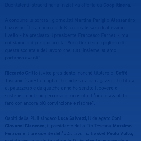
Buontalenti, straordinaria iniziativa offerta da
Coop Itinera
.
A condurre la serata i giornalisti
Martina Parigi
e
Alessandro
Lazzerini
: “Il campionato di B nazionale sarà di altissimo
livello – ha precisato il presidente Francesco Farneti -, ma
noi siamo qui per giocarcela. Sono fiero ed orgoglioso di
questa società e del lavoro che, tutti insieme, stiamo
portando avanti”.
Riccardo Grillo
il vice presidente, nonchè titolare di
Caffè
Toscano
: “Questa maglia l’ho indossata da ragazzo, l’ho tifata
al palazzetto e da qualche anno ho sentito il dovere di
sostenerla nel suo percorso di rinascita. D’ora in avanti lo
farò con ancora più convinzione e risorse”.
Ospiti della PL il sindaco
Luca Salvetti
, il delegato Coni
Giovanni Giannone
, il presidente della Fip Toscana
Massimo
Faraoni
e il presidente dell’U.S. Livorno Basket
Paolo Vullo,
società con la quale in estate la PL ha stretto un accordo di