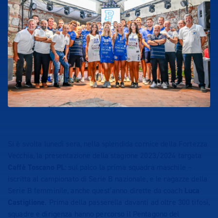
Si è svolta lunedì sera, nella splendida cornice della Fortezza
Vecchia, la presentazione della stagione 2023/2024 targata
Caffè Toscano PL
: sul palco la prima squadra maschile –
iscritta al campionato di Serie B nazionale, e le ragazze della
Serie B femminile, anche quest’anno dirette da coach
Luca
Castiglione
. Prima della passerella davanti ad oltre 300 tifosi,
squadre e dirigenza hanno percorso il Pentagono del