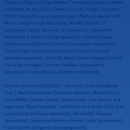
Giordano Pagani, Giorgio Manna, Francesco Dadomo, Andrea
Lo Biondo, Modou Diouf, Federico Loschi, Filippo Cristofani,
Pietro Simonetti, Luca Campori (cap.), Matteo Laganà; staff:
Marco Cardani (capo allenatore), Michele Belletti (1°
assistente), Nicola Marovelli (2° assistente), Alessandro
Bertuccelli e Marco Paoli (preparatori), Fabrizio Bigazzi
(medico sociale), Enrico Bonicoli (consulente ortopedico),
Claudio Paoli (massofisioterapista), Gianluca Petronio
(direttore generale), Riccardo Masini (team manager), David
Fini (club manager), Simone Pistolesi (responsabile
sicurezza) e Fabio Discalzi (direttore marketing).
Serie B maschile 2023/2024 – giocatrici: Viola Castiglione
(cap.), Marta Castglione, Francesca Nottolini, Martina Zorzi,
Elisa Maffei, Claudia Collodi, Serena Conti, Lisa Cecconi e le
aggregate (Nina Simonetti, Camilla Cerrai e Giulia Citti); staff:
Luca Castiglione (capo allenatore), Alessandro Razzeuti
(assistente), Gianmarco Romei e Andrea Fuduli (preparatori),
Fabio Bernini (dirigente accompagnatore).