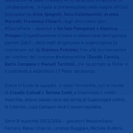
collaborazione. A ruota la presentazione delle maglie ufficiali
(indossate da
Alice Spagnoli
,
Sara Galantuomini
,
Jessica
Marashi
,
Francesca Chisari
), degli attori dello spot
#CuorePielle – assieme a
Stefano Pampaloni
e
Gianluca
Prosperi
(rispettivamente titolare e videomaker dell’agenzia
partner Zaki) -, dello staff dirigenziale e organizzativo (a
cominciare dal dg
Gianluca Petronio
) fino alla proclamazione
dei vincitori del concorso #estatepiellina (
Davide Carella
,
Dario Campana
e
Manuel Tocchini
), che ha portato la Pielle in
4 continenti e addirittura 17 Paesi del mondo.
Dulcis in fundo le squadre. Il roster femminile, con le novità
di
Claudia Collodi
e
Serena Conti
, e finalmente il roster
maschile, atteso sabato sera dal derby di Supercoppa contro
la Libertas. Luca Campori sarà il nuovo capitano.
Serie B maschile 2023/2024 – giocatori: Massimiliano
Ferraro, Mateo Chiarini, Lorenzo Baggiani, Michele Rubbini,