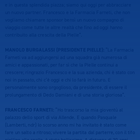
e in questa splendida piazza; siamo qui oggi per abbracciare
un nuovo partner. Francesco e la Farmacia Farneti, che non
vogliamo chiamare sponsor bensì un nuovo compagno di
viaggio come tutte le altre realtà che fino ad oggi hanno
contribuito alla crescita della Pielle”.
MANOLO BURGALASSI (PRESIDENTE PIELLE):
“La Farmacia
Farneti va ad aggiungersi ad una squadra già numerosa di
amici e appassionati, per far sì che la Pielle continui a
crescere; ringrazio Francesco e la sua azienda, chi è stato con
noi in passato, chi c’è oggi e chi lo farà in futuro. E
personalmente sono orgoglioso, da presidente, di essere il
prolungamento di Dedo Damiani e di una storia gloriosa”.
FRANCESCO FARNETI:
“Ho trascorso la mia gioventù al
palazzo dello sport di via Allende. E quando Pasquale
(Lamberti, ndr) lo scorso anno mi ha invitato è stato come
fare un salto a ritroso; vivere la partita dal parterre, con il tifo
piellino alle spalle, è stato bellissimo. A distanza di 30 anni