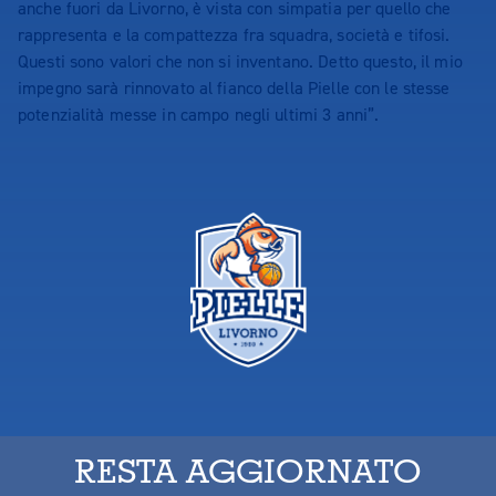
anche fuori da Livorno, è vista con simpatia per quello che
rappresenta e la compattezza fra squadra, società e tifosi.
Questi sono valori che non si inventano. Detto questo, il mio
impegno sarà rinnovato al fianco della Pielle con le stesse
potenzialità messe in campo negli ultimi 3 anni”.
RESTA AGGIORNATO