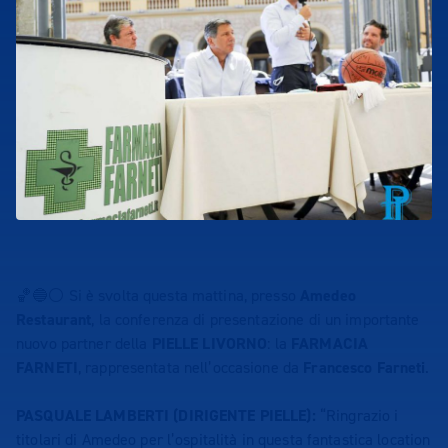
🏀🔵⚪️ Si è svolta questa mattina, presso
Amedeo
Restaurant
, la conferenza di presentazione di un importante
nuovo partner della
PIELLE LIVORNO
: la
FARMACIA
FARNETI
, rappresentata nell’occasione da
Francesco Farneti
.
PASQUALE LAMBERTI (DIRIGENTE PIELLE):
“Ringrazio i
titolari di Amedeo per l’ospitalità in questa fantastica location