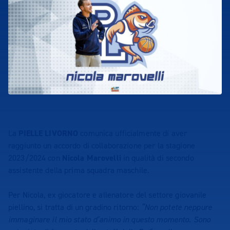
La
PIELLE LIVORNO
comunica ufficialmente di aver
raggiunto un accordo di collaborazione per la stagione
2023/2024 con
Nicola Marovelli
in qualità di secondo
assistente della prima squadra maschile.
Per Nicola, ex giocatore e allenatore del settore giovanile
piellino, si tratta di un gradino ritorno:
“Non potete neppure
immaginare il mio stato d’animo in questo momento. Sono