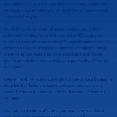
agguantare il 6° posto in classifica e di restare pienamente in
corsa per un posto nella griglia playoff, senza passare dalla
roulette dei play-in.
Match filato via sui binari di assoluto equilibrio. Dopo un
primo tempo chiuso in perfetta parità (37-37), Latina ha
tentato la fuga nel terzo quarto (+7), approfittando di un
passaggio a vuoto offensivo di Campori e compagni. Ma la
Pielle ha saputo restare lucida e compatta, trovando nel
quarto periodo le energie e le giocate per ribaltare l’inerzia
della gara.
Determinanti, nel finale, due triple firmate da
Luca Campori
e
Maurizio Del Testa
, che hanno permesso alla squadra di
coach Turchetto di piazzare il break decisivo e difendere il
vantaggio.
Ora, tutto si deciderà all’ultima giornata: vincere a Chiusi
significherebbe accesso matematico ai playoff.