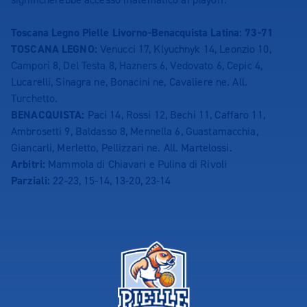
Toscana Legno Pielle Livorno-Benacquista Latina: 73-71
TOSCANA LEGNO:
Venucci 17, Klyuchnyk 14, Leonzio 10,
Campori 8, Del Testa 8, Hazners 6, Vedovato 6, Cepic 4,
Lucarelli, Sinagra ne, Bonacini ne, Cavaliere ne. All.
Turchetto.
BENACQUISTA:
Paci 14, Rossi 12, Bechi 11, Caffaro 11,
Ambrosetti 9, Baldasso 8, Mennella 6, Guastamacchia,
Giancarli, Merletto, Pellizzari ne. All. Martelossi.
Arbitri:
Mammola di Chiavari e Pulina di Rivoli
Parziali:
22-23, 15-14, 13-20, 23-14