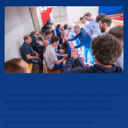
Dopo la bella e convincente vittoria di Ravenna, la
TOSCANA
LEGNO PIELLE LIVORNO
torna nuovamente a macinare
chilometri e stavolta lo farà con destinazione Sant’Antimo,
formazione in cui milita un grande ex come Giovanni Lenti
(palla a due mercoledì 29 dicembre, ore 20:30).