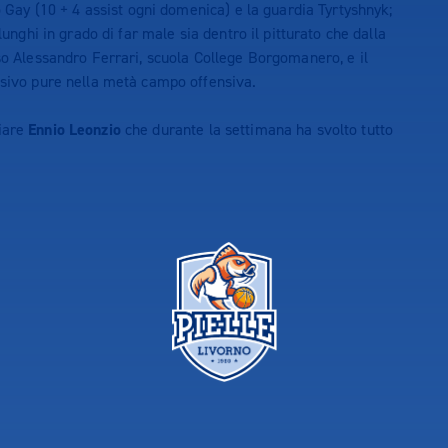
io Gay (10 + 4 assist ogni domenica) e la guardia Tyrtyshnyk;
lunghi in grado di far male sia dentro il pitturato che dalla
oso Alessandro Ferrari, scuola College Borgomanero, e il
isivo pure nella metà campo offensiva.
ciare
Ennio Leonzio
che durante la settimana ha svolto tutto