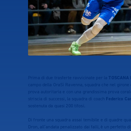
Prima di due trasferte ravvicinate per la
TOSCANA 
campo della OraSì Ravenna, squadra che nel girone 
prova autoritaria e con una grandissima prova corale
striscia di successi, la squadra di coach
Federico Ca
sostenuta da quasi 200 tifosi.
Di fronte una squadra assai temibile e di quadre qual
Dron, all’andata penalizzato dai falli, è un perfetto d