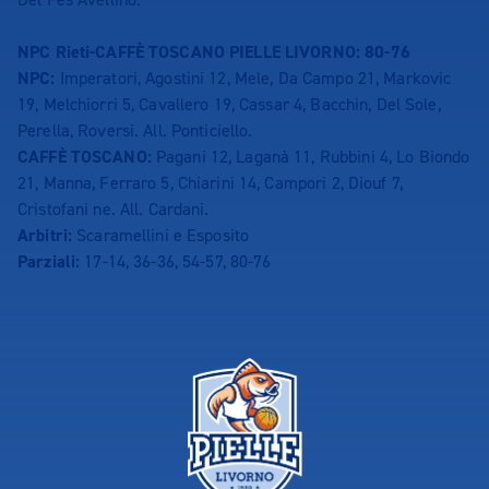
NPC Rieti-CAFFÈ TOSCANO PIELLE LIVORNO: 80-76
NPC:
Imperatori, Agostini 12, Mele, Da Campo 21, Markovic
19, Melchiorri 5, Cavallero 19, Cassar 4, Bacchin, Del Sole,
Perella, Roversi. All. Ponticiello.
CAFFÈ TOSCANO:
Pagani 12, Laganà 11, Rubbini 4, Lo Biondo
21, Manna, Ferraro 5, Chiarini 14, Campori 2, Diouf 7,
Cristofani ne. All. Cardani.
Arbitri:
Scaramellini e Esposito
Parziali:
17-14, 36-36, 54-57, 80-76