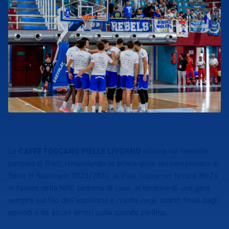
La
CAFFÈ TOSCANO PIELLE LIVORNO
scivola sul temibile
parquet di Rieti, rimandando la prima gioia nel campionato di
Serie B Nazionale 2023/2024: al Pala Sojourner finisce 80-76
in favore della NPC padrona di casa, al termine di una gara
sempre sul filo dell’equilibrio e risolta negli istanti finali dagli
episodi e da alcuni errori sulla sponda piellina.