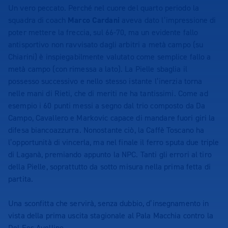
Un vero peccato. Perché nel cuore del quarto periodo la
squadra di coach
Marco Cardani
aveva dato l’impressione di
poter mettere la freccia, sul 66-70, ma un evidente fallo
antisportivo non ravvisato dagli arbitri a metà campo (su
Chiarini) è inspiegabilmente valutato come semplice fallo a
metà campo (con rimessa a lato). La Pielle sbaglia il
possesso successivo e nello stesso istante l’inerzia torna
nelle mani di Rieti, che di meriti ne ha tantissimi. Come ad
esempio i 60 punti messi a segno dal trio composto da Da
Campo, Cavallero e Markovic capace di mandare fuori giri la
difesa biancoazzurra. Nonostante ciò, la Caffè Toscano ha
l’opportunità di vincerla, ma nel finale il ferro sputa due triple
di Laganà, premiando appunto la NPC. Tanti gli errori al tiro
della Pielle, soprattutto da sotto misura nella prima fetta di
partita.
Una sconfitta che servirà, senza dubbio, d’insegnamento in
vista della prima uscita stagionale al Pala Macchia contro la
Del Fes Avellino.