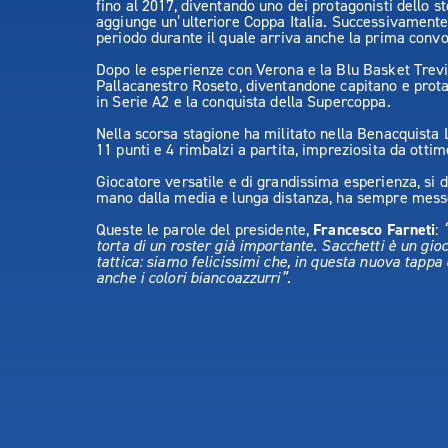
fino al 2017, diventando uno dei protagonisti dello st
aggiunge un’ulteriore Coppa Italia. Successivamente 
periodo durante il quale arriva anche la prima conv
Dopo le esperienze con Verona e la Blu Basket Trevig
Pallacanestro Roseto, diventandone capitano e prota
in Serie A2 e la conquista della Supercoppa.
Nella scorsa stagione ha militato nella Benacquista 
11 punti e 4 rimbalzi a partita, impreziosita da ottime
Giocatore versatile e di grandissima esperienza, si di
mano dalla media e lunga distanza, ha sempre messo 
Queste le parole del presidente,
Francesco Farneti
:
torta di un roster già importante. Sacchetti è un gio
tattica: siamo felicissimi che, in questa nuova tappa
anche i colori biancoazzurri”.