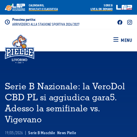
CALENDARIO,
SERIE B
RISULTATI E CLASSIFICA
LIVE & ON DEMAND
Prossima partita:
ARRIVEDERCI ALLA STAGIONE SPORTIVA 2026/2027
MENU
Serie B Nazionale: la VeroDol
CBD PL si aggiudica gara5.
Adesso la semifinale vs.
Vigevano
19/05/2026
|
Serie B Maschile
News Pielle