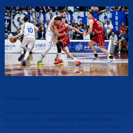
di Mattia Signorini
Davanti a un Pala Macchia vestito di biancoblù e trasformato
in una vera bolgia, la
VERODOL CBD PIELLE LIVORNO
conquista una splendida vittoria per 85-75 contro i Knights