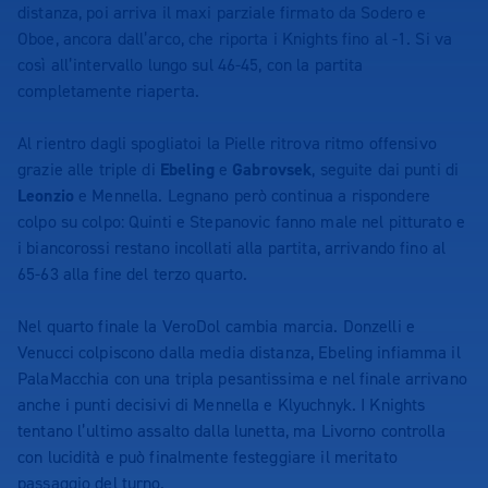
distanza, poi arriva il maxi parziale firmato da Sodero e
Oboe, ancora dall’arco, che riporta i Knights fino al -1. Si va
così all’intervallo lungo sul 46-45, con la partita
completamente riaperta.
Al rientro dagli spogliatoi la Pielle ritrova ritmo offensivo
grazie alle triple di
Ebeling
e
Gabrovsek
, seguite dai punti di
Leonzio
e Mennella. Legnano però continua a rispondere
colpo su colpo: Quinti e Stepanovic fanno male nel pitturato e
i biancorossi restano incollati alla partita, arrivando fino al
65-63 alla fine del terzo quarto.
Nel quarto finale la VeroDol cambia marcia. Donzelli e
Venucci colpiscono dalla media distanza, Ebeling infiamma il
PalaMacchia con una tripla pesantissima e nel finale arrivano
anche i punti decisivi di Mennella e Klyuchnyk. I Knights
tentano l’ultimo assalto dalla lunetta, ma Livorno controlla
con lucidità e può finalmente festeggiare il meritato
passaggio del turno.