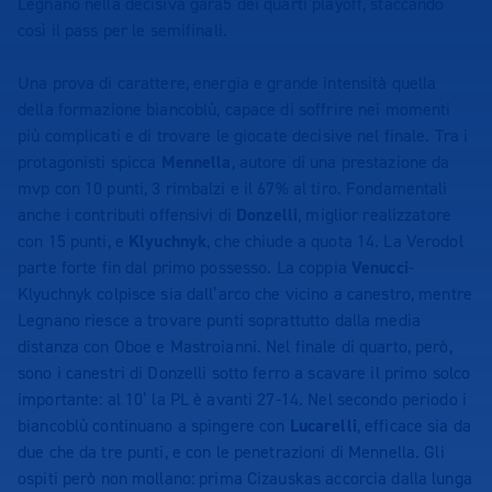
Legnano nella decisiva gara5 dei quarti playoff, staccando
così il pass per le semifinali.
Una prova di carattere, energia e grande intensità quella
della formazione biancoblù, capace di soffrire nei momenti
più complicati e di trovare le giocate decisive nel finale. Tra i
protagonisti spicca
Mennella
, autore di una prestazione da
mvp con 10 punti, 3 rimbalzi e il 67% al tiro. Fondamentali
anche i contributi offensivi di
Donzelli
, miglior realizzatore
con 15 punti, e
Klyuchnyk
, che chiude a quota 14. La Verodol
parte forte fin dal primo possesso. La coppia
Venucci
-
Klyuchnyk colpisce sia dall’arco che vicino a canestro, mentre
Legnano riesce a trovare punti soprattutto dalla media
distanza con Oboe e Mastroianni. Nel finale di quarto, però,
sono i canestri di Donzelli sotto ferro a scavare il primo solco
importante: al 10’ la PL è avanti 27-14. Nel secondo periodo i
biancoblù continuano a spingere con
Lucarelli
, efficace sia da
due che da tre punti, e con le penetrazioni di Mennella. Gli
ospiti però non mollano: prima Cizauskas accorcia dalla lunga