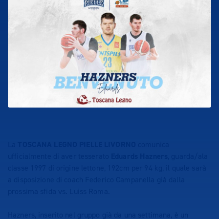
La
TOSCANA LEGNO PIELLE LIVORNO
comunica
ufficialmente di aver tesserato
Eduards Hazners
, guarda/ala
classe 1997 di origine lettone, 192cm per 94 kg, il quale sarà
a disposizione di coach Federico Campanella già dalla
prossima sfida vs. Luiss Roma.
Hazners, inserito nel gruppo già da una settimana, è un