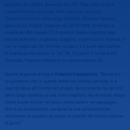
prodotto del settore giovanile del VEF Riga, anni in cui è
costantemente convocato nelle nazionali giovanili.
Tiratore mortifero dalla lunga distanza, Eduards Hazners
gioca la sua miglior stagione nel 2019/2020 vestendo la
maglia del BK Liepaja (12.3 punti di media a partita, lega
estone/lettone). La passata stagione, esperienza in Francia 3
con la maglia del BC Orchies chiuda a 9.6 punti ogni partita.
In questo primo scorcio di ‘24/’25, 8.3 punti in forza al BK
Ventspils. Hazners indosserà la canotta nunero 25.
Queste le parole di coach
Federico Campanella
:
“Hazners è
un giocatore che, in questo breve ma intenso periodo, si è
inserito bene all’interno del gruppo; tecnicamente ha nel tiro
dalla lunga distanza la sua arma migliore, ma al tempo stesso
vanta buone letture nel gioco senza palla e nel passaggio.
Non è un accentratore, ma bensì le sue caratteristiche
aiuteranno la squadra ad alzare la qualità del nostro sistema
di gioco”
.