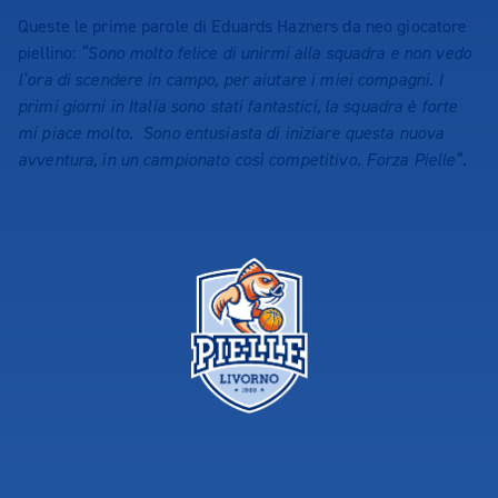
Queste le prime parole di Eduards Hazners da neo giocatore
piellino:
“Sono molto felice di unirmi alla squadra e non vedo
l’ora di scendere in campo, per aiutare i miei compagni. I
primi giorni in Italia sono stati fantastici, la squadra è forte
mi piace molto. Sono entusiasta di iniziare questa nuova
avventura, in un campionato così competitivo. Forza Pielle”
.