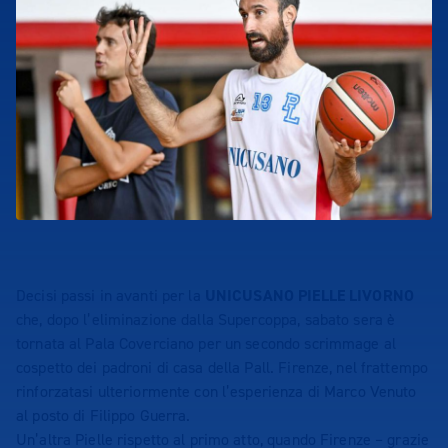
Decisi passi in avanti per la
UNICUSANO PIELLE LIVORNO
che, dopo l’eliminazione dalla Supercoppa, sabato sera è
tornata al Pala Coverciano per un secondo scrimmage al
cospetto dei padroni di casa della Pall. Firenze, nel frattempo
rinforzatasi ulteriormente con l’esperienza di Marco Venuto
al posto di Filippo Guerra.
Un’altra Pielle rispetto al primo atto, quando Firenze – grazie