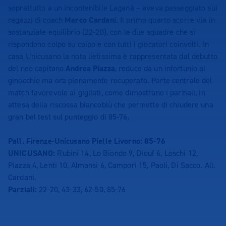
soprattutto a un incontenibile Laganà – aveva passeggiato sui
ragazzi di coach
Marco Cardani
. Il primo quarto scorre via in
sostanziale equilibrio (22-20), con le due squadre che si
rispondono colpo su colpo e con tutti i giocatori coinvolti. In
casa Unicusano la nota lietissima è rappresentata dal debutto
del neo capitano
Andrea Piazza
, reduce da un infortunio al
ginocchio ma ora pienamente recuperato. Parte centrale del
match favorevole ai gigliati, come dimostrano i parziali, in
attesa della riscossa biancoblù che permette di chiudere una
gran bel test sul punteggio di 85-76.
Pall. Firenze-Unicusano Pielle Livorno: 85-76
UNICUSANO:
Rubini 14, Lo Biondo 9, Diouf 6, Loschi 12,
Piazza 4, Lenti 10, Almansi 6, Campori 15, Paoli, Di Sacco. All.
Cardani.
Parziali:
22-20, 43-33, 62-50, 85-76