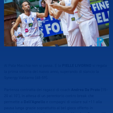
Al Pala Macchia non si passa. E la
PIELLE LIVORNO
si regala
la prima vittoria del nuovo anno, superando di slancio la
Synergy Valdarno (68-59).
Partenza contratta dei ragazzi di coach
Andrea Da Prato
(15-
20 al 10’), in attesa di un perentorio contro break che
permette a
Dell’Agnello
e compagni di volare sul +11 alla
pausa lunga grazie soprattutto al bel gioco offerto in