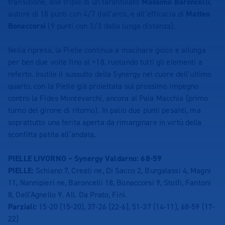
transizione, alle triple di un tarantolato
Massimo Baroncelli
,
autore di 18 punti con 4/7 dall’arco, e all’efficacia di
Matteo
Bonaccorsi
(9 punti con 3/3 dalla lunga distanza).
Nella ripresa, la Pielle continua a macinare gioco e allunga
per ben due volte fino al +18, ruotando tutti gli elementi a
referto. Inutile il sussulto della Synergy nel cuore dell’ultimo
quarto, con la Pielle già proiettata sul prossimo impegno
contro la Fides Montevarchi, ancora al Pala Macchia (primo
turno del girone di ritorno). In palio due punti pesanti, ma
soprattutto una ferita aperta da rimarginare in virtù della
sconfitta patita all’andata.
PIELLE LIVORNO – Synergy Valdarno: 68-59
PIELLE:
Schiano 7, Creati ne, Di Sacco 2, Burgalassi 4, Magni
11, Nannipieri ne, Baroncelli 18, Bonaccorsi 9, Stolfi, Fantoni
8, Dell’Agnello 9. All. Da Prato, Fini.
Parziali:
15-20 (15-20), 37-26 (22-6), 51-37 (14-11), 68-59 (17-
22)