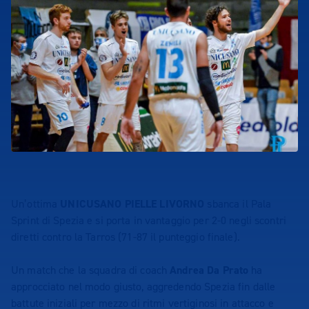
Un’ottima
UNICUSANO PIELLE LIVORNO
sbanca il Pala
Sprint di Spezia e si porta in vantaggio per 2-0 negli scontri
diretti contro la Tarros (71-87 il punteggio finale).
Un match che la squadra di coach
Andrea Da Prato
ha
approcciato nel modo giusto, aggredendo Spezia fin dalle
battute iniziali per mezzo di ritmi vertiginosi in attacco e