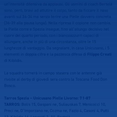
un’intensità difensiva da applausi. Gli uomini di coach Bertelà
sono, però, bravi ad attutire il colpo, tanto da ficcare il naso
avanti sul 36-34 ma senza ferire una Pielle davvero concreta
(36-39 alla pausa lunga). Nella ripresa il copione non cambia,
la Pielle corre e Spezia insegue, fino all’allungo decisivo nel
cuore del quarto periodo, con i biancoazzurri capaci di
allungare, anche in più di una circostanza, oltre le 15
lunghezze di vantaggio. Da segnalare, in casa Unicusano, i 5
elementi in doppia cifra e la pazzesca difesa di
Filippo Creati
di Kibildis.
La squadra tornerà in campo stasera con le antenne già
rivolte al derby di giovedì sera contro la Toscana Food Don
Bosco.
Tarros Spezia – Unicusano Pielle Livorno: 71-87
TARROS:
Bolis 15, Gaspani ne, Suliauskas 7, Menicocci 10,
Preci ne, D’Imporzano ne, Cozma ne, Fazio 4, Casoni 4, Putti
13, Kibildis 16, Leporati 2. All. Bertelà.