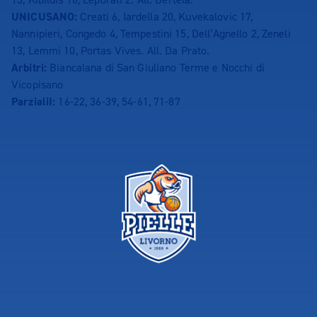
UNICUSANO:
Creati 6, Iardella 20, Kuvekalovic 17,
Nannipieri, Congedo 4, Tempestini 15, Dell’Agnello 2, Zeneli
13, Lemmi 10, Portas Vives. All. Da Prato.
Arbitri:
Biancalana di San Giuliano Terme e Nocchi di
Vicopisano
ParzialiI:
16-22, 36-39, 54-61, 71-87