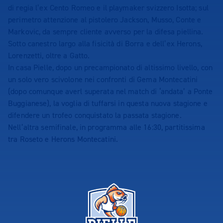
di regia l’ex Cento Romeo e il playmaker svizzero Isotta; sul
perimetro attenzione al pistolero Jackson, Musso, Conte e
Markovic, da sempre cliente avverso per la difesa piellina.
Sotto canestro largo alla fisicità di Borra e dell’ex Herons,
Lorenzetti, oltre a Gatto.
In casa Pielle, dopo un precampionato di altissimo livello, con
un solo vero scivolone nei confronti di Gema Montecatini
(dopo comunque averl superata nel match di ‘andata’ a Ponte
Buggianese), la voglia di tuffarsi in questa nuova stagione e
difendere un trofeo conquistato la passata stagione.
Nell’altra semifinale, in programma alle 16:30, partitissima
tra Roseto e Herons Montecatini.