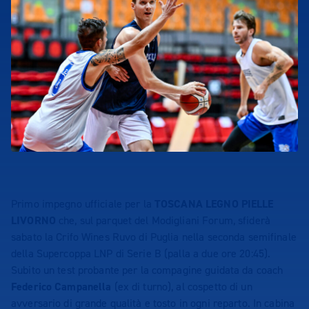
Primo impegno ufficiale per la
TOSCANA LEGNO PIELLE
LIVORNO
che, sul parquet del Modigliani Forum, sfiderà
sabato la Crifo Wines Ruvo di Puglia nella seconda semifinale
della Supercoppa LNP di Serie B (palla a due ore 20:45).
Subito un test probante per la compagine guidata da coach
Federico Campanella
(ex di turno), al cospetto di un
avversario di grande qualità e tosto in ogni reparto. In cabina