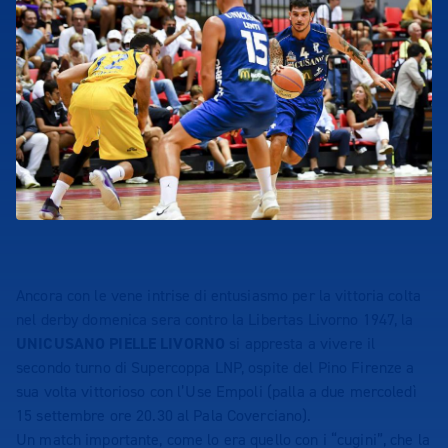
Ancora con le vene intrise di entusiasmo per la vittoria colta
nel derby domenica sera contro la Libertas Livorno 1947, la
UNICUSANO PIELLE LIVORNO
si appresta a vivere il
secondo turno di Supercoppa LNP, ospite del Pino Firenze a
sua volta vittorioso con l’Use Empoli (palla a due mercoledì
15 settembre ore 20.30 al Pala Coverciano).
Un match importante, come lo era quello con i “cugini”, che la