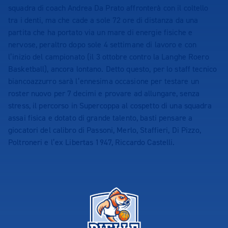
squadra di coach Andrea Da Prato affronterà con il coltello
tra i denti, ma che cade a sole 72 ore di distanza da una
partita che ha portato via un mare di energie fisiche e
nervose, peraltro dopo sole 4 settimane di lavoro e con
l’inizio del campionato (il 3 ottobre contro la Langhe Roero
Basketball), ancora lontano. Detto questo, per lo staff tecnico
biancoazzurro sarà l’ennesima occasione per testare un
roster nuovo per 7 decimi e provare ad allungare, senza
stress, il percorso in Supercoppa al cospetto di una squadra
assai fisica e dotato di grande talento, basti pensare a
giocatori del calibro di Passoni, Merlo, Staffieri, Di Pizzo,
Poltroneri e l’ex Libertas 1947, Riccardo Castelli.