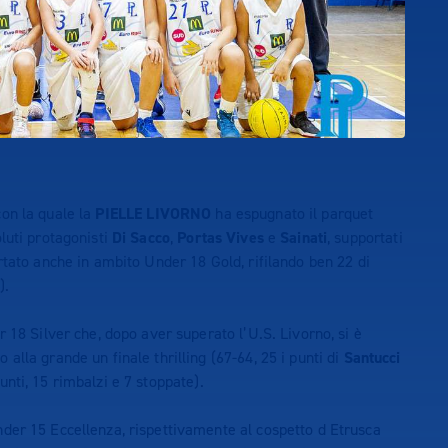
 con la quale la
PIELLE LIVORNO
ha espugnato il parquet
luti protagonisti
Di Sacco
,
Portas Vives
e
Sainati
, supportati
rtato anche in ambito Under 18 Gold, rifilando ben 22 di
).
 18 Silver che, dopo aver superato l’U.S. Livorno, si è
lla grande un finale thrilling (67-64, 25 i punti di
Santucci
unti, 15 rimbalzi e 7 stoppate).
der 15 Eccellenza, rispettivamente al cospetto d Etrusca