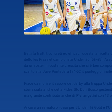
Belli (a tratti), concreti ed efficaci: questa la ricetta
dello Ies Pisa nel campionato Under 20 (56-65). Asso
da un roster in costante crescita che si è ben compo
scarto alla Juve Pontedera (74-52 il punteggio finale
Piace da morire il sapore del derby alla truppa Under
sbarazzata anche della Fides Stc Don Bosco gestendo a
ma grande contributo anche di
Pierangelini
con 13 p
Ancora un semaforo rosso per l’Under 16 Gold e l’Un