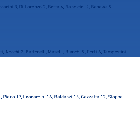
ccarini 3, Di Lorenzo 2, Botta 6, Nannicini 2, Banawa 9,
ti, Nocchi 2, Bartorelli, Maselli, Bianchi 9, Forti 6, Tempestini
1, Piano 17, Leonardini 16, Baldanzi 13, Gazzetta 12, Stoppa