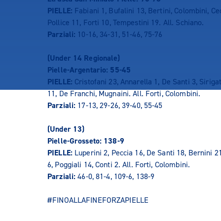
PIELLE:
Fabiani 1, Bufalini 13, Bertini, Colombini, Ce
Pollice 11, Forti 10, Tempestini 19. All. Schiano.
Parziali:
10-16, 34-31, 51-46, 75-76
(Under 14 Regionale)
Pielle-Argentario: 55-45
PIELLE:
Cristofani 23, Annarella 1, De Santi 3, Sirigat
11, De Franchi, Mugnaini. All. Forti, Colombini.
Parziali:
17-13, 29-26, 39-40, 55-45
(Under 13)
Pielle-Grosseto: 138-9
PIELLE:
Luperini 2, Peccia 16, De Santi 18, Bernini 2
6, Poggiali 14, Conti 2. All. Forti, Colombini.
Parziali:
46-0, 81-4, 109-6, 138-9
#FINOALLAFINEFORZAPIELLE