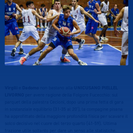
Virgili
e
Dadomo
non bastano alla
UNICUSANO PIELLEL
LIVORNO
per avere ragione della Folgore Fucecchio: sul
parquet della palestra Cecioni, dopo una prima fetta di gara
in sostanziale equilibrio (31-35 al 20’), la compagine pisana
ha approfittato della maggiore profondità fisica per scavare il
solco decisivo nel cuore del terzo quarto (41-59). Ultima
frazione utile soltanto per dare un senso alle statistiche.