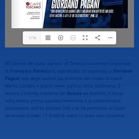
1/16
All’interno del nono numero di Timeout troverete l’editoriale
di
Francesco Parducci
e, soprattutto un’intervista a
Giordano
Pagani
, uno degli uomini più in forma del roster di coach
Marco Cardani e scelto come piellino della settimana. E
ancora: l’infinita trasferta dei
Rebels
ad Avellino, il focus
sulla nostra prima squadra femminile e la straordinaria
prestazione dell’ex piellino Citti che ha permesso ai Leoni
Amaranto (Under 17 Gold) di salire in testa alla classifica.