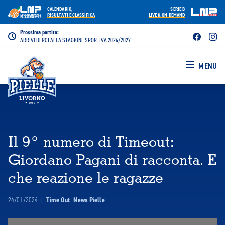
CALENDARIO,
SERIE B
RISULTATI E CLASSIFICA
LIVE & ON DEMAND
Prossima partita:
ARRIVEDERCI ALLA STAGIONE SPORTIVA 2026/2027
MENU
Il 9° numero di Timeout:
Giordano Pagani di racconta. E
che reazione le ragazze
24/01/2024
|
Time Out
News Pielle